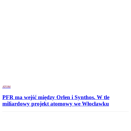
ATOM
PFR ma wejść między Orlen i Synthos. W tle
miliardowy projekt atomowy we Włocławku