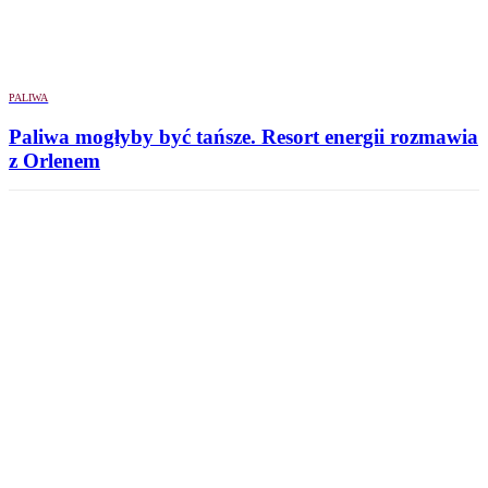
PALIWA
Paliwa mogłyby być tańsze. Resort energii rozmawia
z Orlenem