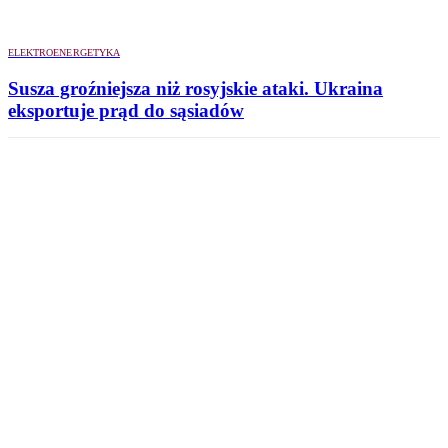
ELEKTROENERGETYKA
Susza groźniejsza niż rosyjskie ataki. Ukraina
eksportuje prąd do sąsiadów