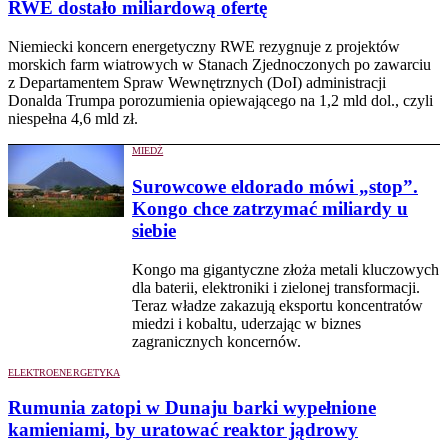
RWE dostało miliardową ofertę
Niemiecki koncern energetyczny RWE rezygnuje z projektów
morskich farm wiatrowych w Stanach Zjednoczonych po zawarciu
z Departamentem Spraw Wewnętrznych (DoI) administracji
Donalda Trumpa porozumienia opiewającego na 1,2 mld dol., czyli
niespełna 4,6 mld zł.
MIEDŹ
Surowcowe eldorado mówi „stop”.
Kongo chce zatrzymać miliardy u
siebie
Kongo ma gigantyczne złoża metali kluczowych
dla baterii, elektroniki i zielonej transformacji.
Teraz władze zakazują eksportu koncentratów
miedzi i kobaltu, uderzając w biznes
zagranicznych koncernów.
ELEKTROENERGETYKA
Rumunia zatopi w Dunaju barki wypełnione
kamieniami, by uratować reaktor jądrowy