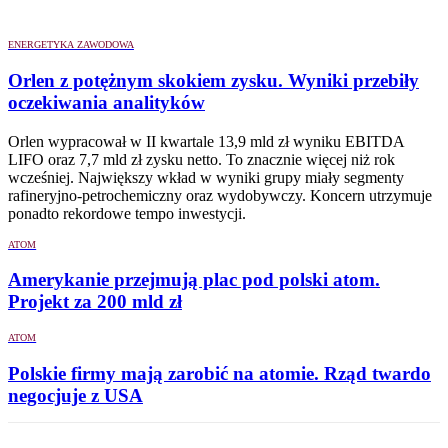
ENERGETYKA ZAWODOWA
Orlen z potężnym skokiem zysku. Wyniki przebiły
oczekiwania analityków
Orlen wypracował w II kwartale 13,9 mld zł wyniku EBITDA
LIFO oraz 7,7 mld zł zysku netto. To znacznie więcej niż rok
wcześniej. Największy wkład w wyniki grupy miały segmenty
rafineryjno-petrochemiczny oraz wydobywczy. Koncern utrzymuje
ponadto rekordowe tempo inwestycji.
ATOM
Amerykanie przejmują plac pod polski atom.
Projekt za 200 mld zł
ATOM
Polskie firmy mają zarobić na atomie. Rząd twardo
negocjuje z USA