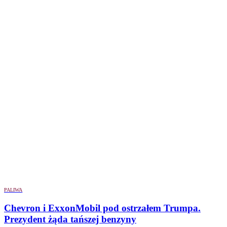
PALIWA
Chevron i ExxonMobil pod ostrzałem Trumpa.
Prezydent żąda tańszej benzyny