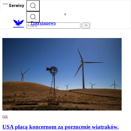
Serwisy
E
nergianews
OZE
USA płacą koncernom za porzucenie wiatraków.