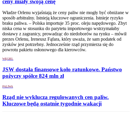
ceny miały swoją cenę
Władze Orlenu wyjaśniają że ceny paliw nie mogły być obniżane w
sposób arbitralny. Istnieją kluczowe ograniczenia. Istnieje ryzyko
braku paliwa. – Polska importuje 35 proc. oleju napędowego. Zbyt
niska cena w stosunku do parytetu importowego wstrzymałaby
dostawy z zagranicy, prowadząc do niedoborów na rynku – mówił
prezes Orlenu, Ireneusz Fąfara, który uważa, że sam podatek od
zysków jest potrzebny. Jednocześnie rząd przymierza się do
powrotu pakietu osłonowego dla kierowców.
WĘGIEL
JSW dostała finansowe koło ratunkowe. Państwo
pożyczy spółce 824 mln zł
PALIWA
Rząd nie wyklucza regulowanych cen paliw.
Kluczowe będą ostatnie tygodnie wakacji