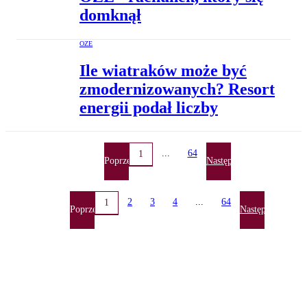
domknął
OZE
Ile wiatraków może być
zmodernizowanych? Resort
energii podał liczby
...
64
1
Poprzednia
Następna
2
3
4
...
64
1
Poprzednia
Następna