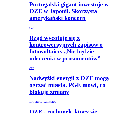
Portugalski gigant inwestuje w
OZE w Japonii. Skorzysta
amerykański koncern
OZE
Rząd wycofuje się z
kontrowersyjnych zapisów o
fotowoltaice. „Nie będzie
uderzenia w prosumentów”
OZE
Nadwyżki energii z OZE mogą
ogrzać miasta. PGE mówi, co
blokuje zmiany
MATERIAŁ PARTNERA
OZE - rachunek, który się