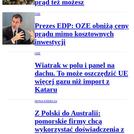
prąd też możesz
OZE
Prezes EDP: OZE obniżą ceny
prądu mimo kosztownych
inwestycji
OZE
Wiatrak w polu i panel na
dachu. To może oszczędzić UE
więcej gazu niż import z
Kataru
NOWA ENERGIA
Z Polski do Australii:
pomorskie firmy chcą
wykorzystać doświadczenia z