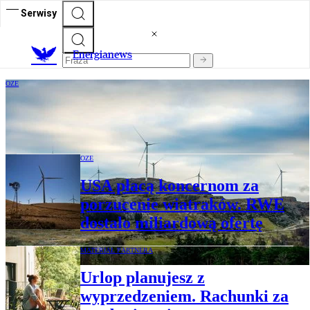
Serwisy
E
nergianews
OZE
Norwegia przyspiesza z OZE. Wiatraki
mają napędzić gospodarkę
OZE
USA płacą koncernom za
porzucenie wiatraków. RWE
dostało miliardową ofertę
MATERIAŁ PARTNERA
Urlop planujesz z
wyprzedzeniem. Rachunki za