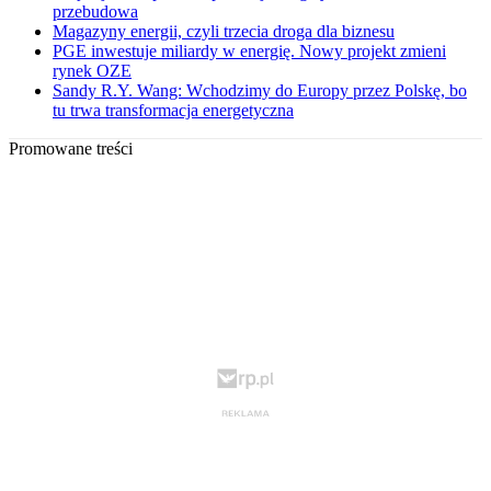
przebudowa
Magazyny energii, czyli trzecia droga dla biznesu
PGE inwestuje miliardy w energię. Nowy projekt zmieni
rynek OZE
Sandy R.Y. Wang: Wchodzimy do Europy przez Polskę, bo
tu trwa transformacja energetyczna
Promowane treści