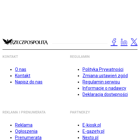
KONTAKT
REGULAMIN
O nas
Polityka Prywatności
Kontakt
Zmiana ustawień zgód
Napisz do nas
Regulamin serwisu
Informacje o nadawcy
Deklaracja dostępności
REKLAMA I PRENUMERATA
PARTNERZY
Reklama
E-kiosk.pl
Ogłoszenia
E-gazety.pl
Prenumerata
Nexto.pl