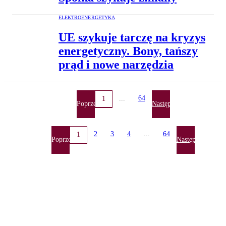
ELEKTROENERGETYKA
UE szykuje tarczę na kryzys
energetyczny. Bony, tańszy
prąd i nowe narzędzia
...
64
1
Poprzednia
Następna
2
3
4
...
64
1
Poprzednia
Następna