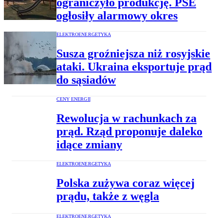
ograniczyło produkcję. PSE
ogłosiły alarmowy okres
ELEKTROENERGETYKA
Susza groźniejsza niż rosyjskie
ataki. Ukraina eksportuje prąd
do sąsiadów
CENY ENERGII
Rewolucja w rachunkach za
prąd. Rząd proponuje daleko
idące zmiany
ELEKTROENERGETYKA
Polska zużywa coraz więcej
prądu, także z węgla
ELEKTROENERGETYKA