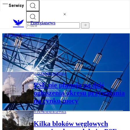
Serwisy
E
nergianews
ELEKTROENERGETYKA
Znów brakuje rezerwy potrzebnej
produkcji prądu. PSE sięga po rynek
mocy
ELEKTROENERGETYKA
PSE nie planują na dziś
ogłoszenia okresu przywołania
na rynku mocy
ELEKTROENERGETYKA
Kilka bloków węglowych