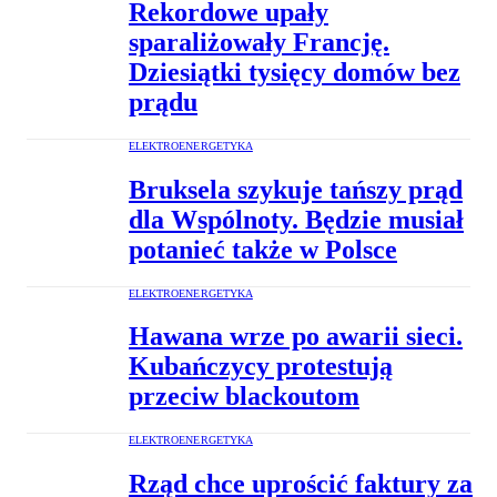
Rekordowe upały
sparaliżowały Francję.
Dziesiątki tysięcy domów bez
prądu
ELEKTROENERGETYKA
Bruksela szykuje tańszy prąd
dla Wspólnoty. Będzie musiał
potanieć także w Polsce
ELEKTROENERGETYKA
Hawana wrze po awarii sieci.
Kubańczycy protestują
przeciw blackoutom
ELEKTROENERGETYKA
Rząd chce uprościć faktury za