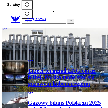
Serwisy
E
nergianews
GAZ
Niemieckie magazyny gazu świecą
pustkami. Problem może uderzyć w całą
Europę
GAZ
Trzeci terminal LNG coraz
bliżej. Polska może stać się
gazowym hubem regionu
GAZ
Gazowy bilans Polski za 2025