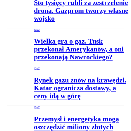
Sto tysięcy rubli za zestrzelenie
drona. Gazprom tworzy własne
wojsko
GAZ
Wielka gra o gaz. Tusk
przekonał Amerykanów, a oni
przekonają Nawrockiego?
GAZ
Rynek gazu znów na krawędzi.
Katar ogranicza dostawy, a
ceny idą w górę
GAZ
Przemysł i energetyka mogą
oszczędzić miliony złotych