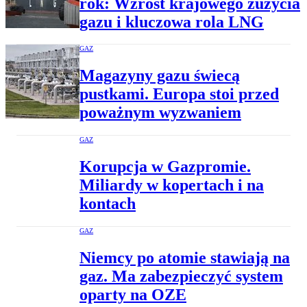
rok: Wzrost krajowego zużycia
gazu i kluczowa rola LNG
GAZ
Magazyny gazu świecą
pustkami. Europa stoi przed
poważnym wyzwaniem
GAZ
Korupcja w Gazpromie.
Miliardy w kopertach i na
kontach
GAZ
Niemcy po atomie stawiają na
gaz. Ma zabezpieczyć system
oparty na OZE