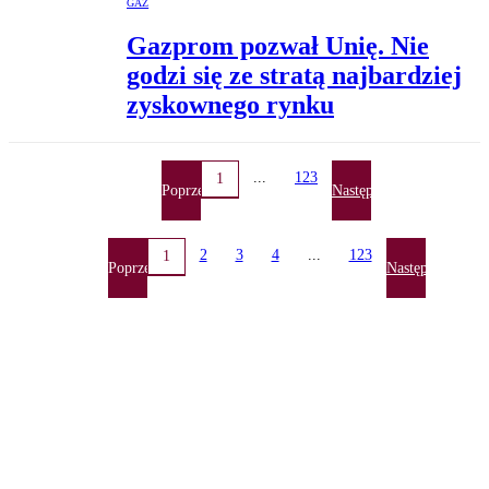
GAZ
Gazprom pozwał Unię. Nie
godzi się ze stratą najbardziej
zyskownego rynku
...
123
1
Poprzednia
Następna
2
3
4
...
123
1
Poprzednia
Następna