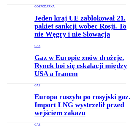
GOSPODARKA
Jeden kraj UE zablokował 21.
pakiet sankcji wobec Rosji. To
nie Węgry i nie Słowacja
GAZ
Gaz w Europie znów drożeje.
Rynek boi się eskalacji między
USA a Iranem
GAZ
Europa ruszyła po rosyjski gaz.
Import LNG wystrzelił przed
wejściem zakazu
GAZ