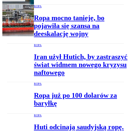
ROPA
Ropa mocno tanieje, bo
pojawiła się szansa na
deeskalację wojny
ROPA
Iran użył Hutich, by zastraszyć
świat widmem nowego kryzysu
naftowego
ROPA
Ropa już po 100 dolarów za
baryłkę
ROPA
Huti odcinają saudyjską ropę.