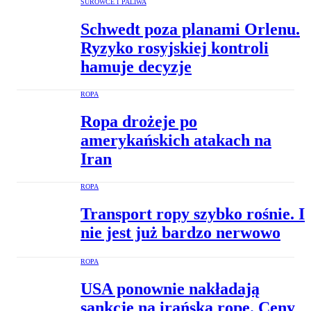
SUROWCE I PALIWA
Schwedt poza planami Orlenu.
Ryzyko rosyjskiej kontroli
hamuje decyzje
ROPA
Ropa drożeje po
amerykańskich atakach na
Iran
ROPA
Transport ropy szybko rośnie. I
nie jest już bardzo nerwowo
ROPA
USA ponownie nakładają
sankcje na irańską ropę. Ceny