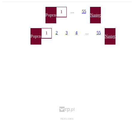
...
55
1
Poprzednia
Następna
2
3
4
...
55
1
Poprzednia
Następna