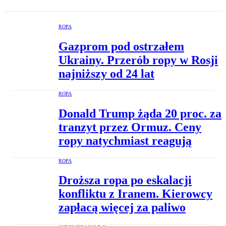
ROPA
Gazprom pod ostrzałem
Ukrainy. Przerób ropy w Rosji
najniższy od 24 lat
ROPA
Donald Trump żąda 20 proc. za
tranzyt przez Ormuz. Ceny
ropy natychmiast reagują
ROPA
Droższa ropa po eskalacji
konfliktu z Iranem. Kierowcy
zapłacą więcej za paliwo