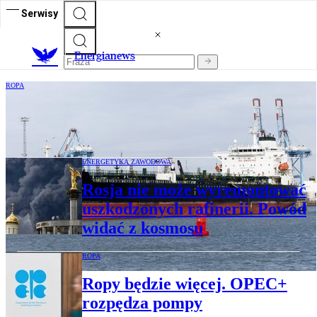
Serwisy
E
nergianews
ROPA
Rosja znalazła nowy szlak dla ropy. Flota
cieni rusza przez Arktykę
ENERGETYKA ZAWODOWA
Rosja nie może wyremontować
uszkodzonych rafinerii. Powód
widać z kosmosu
ROPA
Ropy będzie więcej. OPEC+
rozpędza pompy