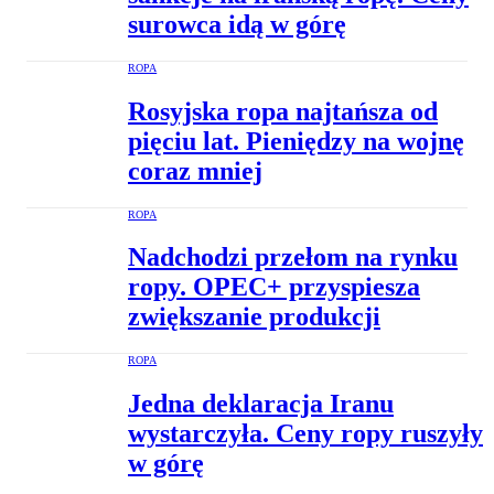
surowca idą w górę
ROPA
Rosyjska ropa najtańsza od
pięciu lat. Pieniędzy na wojnę
coraz mniej
ROPA
Nadchodzi przełom na rynku
ropy. OPEC+ przyspiesza
zwiększanie produkcji
ROPA
Jedna deklaracja Iranu
wystarczyła. Ceny ropy ruszyły
w górę