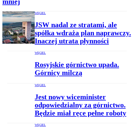
mniej
WĘGIEL
JSW nadal ze stratami, ale
spółka wdraża plan naprawczy.
Inaczej utrata płynności
WĘGIEL
Rosyjskie górnictwo upada.
Górnicy milczą
WĘGIEL
Jest nowy wiceminister
odpowiedzialny za górnictwo.
Będzie miał ręce pełne roboty
WĘGIEL