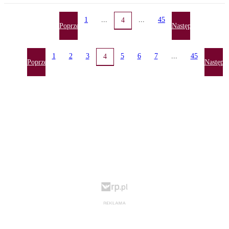
1
...
...
45
4
Poprzednia
Następna
1
2
3
5
6
7
...
45
4
Poprzednia
Następn