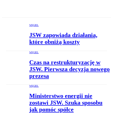
WĘGIEL
JSW zapowiada działania,
które obniżą koszty
WĘGIEL
Czas na restrukturyzację w
JSW. Pierwsza decyzja nowego
prezesa
WĘGIEL
Ministerstwo energii nie
zostawi JSW. Szuka sposobu
jak pomóc spółce