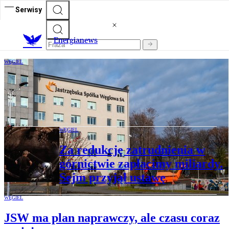
Serwisy
E
nergianews
WĘGIEL
Były szef Kompanii Węglowej o trudnej
sytuacji górnictwa. „Potrzebny jest
audyt”
WĘGIEL
Za redukcję zatrudnienia w
górnictwie zapłacimy miliardy.
Sejm przyjął ustawę
WĘGIEL
JSW ma plan naprawczy, ale czasu coraz