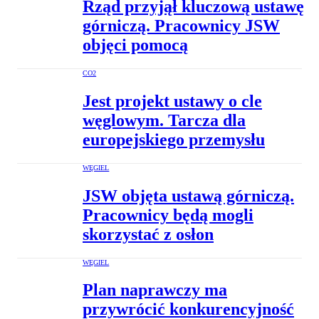
Rząd przyjął kluczową ustawę
górniczą. Pracownicy JSW
objęci pomocą
CO2
Jest projekt ustawy o cle
węglowym. Tarcza dla
europejskiego przemysłu
WĘGIEL
JSW objęta ustawą górniczą.
Pracownicy będą mogli
skorzystać z osłon
WĘGIEL
Plan naprawczy ma
przywrócić konkurencyjność