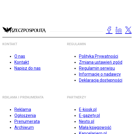
KONTAKT
REGULAMIN
O nas
Polityka Prywatności
Kontakt
Zmiana ustawień zgód
Napisz do nas
Regulamin serwisu
Informacje o nadawcy
Deklaracja dostępności
REKLAMA I PRENUMERATA
PARTNERZY
Reklama
E-kiosk.pl
Ogłoszenia
E-gazety.pl
Prenumerata
Nexto.pl
Archiwum
Mała księgowość
Kancelarierp.pl