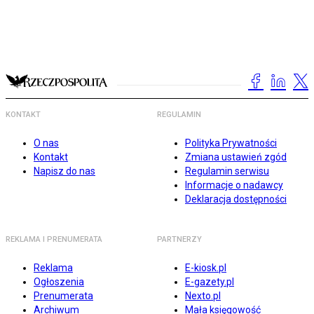
KONTAKT
REGULAMIN
O nas
Polityka Prywatności
Kontakt
Zmiana ustawień zgód
Napisz do nas
Regulamin serwisu
Informacje o nadawcy
Deklaracja dostępności
REKLAMA I PRENUMERATA
PARTNERZY
Reklama
E-kiosk.pl
Ogłoszenia
E-gazety.pl
Prenumerata
Nexto.pl
Archiwum
Mała księgowość