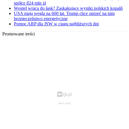
spółce 824 mln zł
Węgiel wraca do łask? Zaskakujące wyniki polskich kopalń
USA mają węgla na 600 lat. Trump chce oprzeć na nim
bezpieczeństwo energetyczne
Pomoc ARP dla JSW w ciągu najbliższych dni
Promowane treści