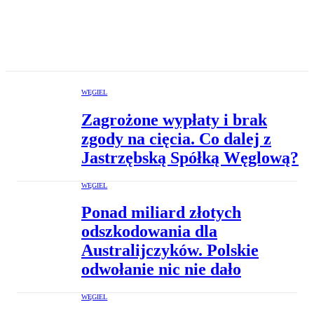
WĘGIEL
Zagrożone wypłaty i brak
zgody na cięcia. Co dalej z
Jastrzębską Spółką Węglową?
WĘGIEL
Ponad miliard złotych
odszkodowania dla
Australijczyków. Polskie
odwołanie nic nie dało
WĘGIEL