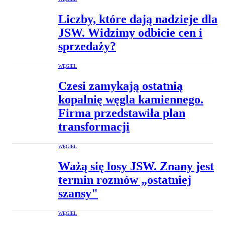
Liczby, które dają nadzieje dla
JSW. Widzimy odbicie cen i
sprzedaży?
WĘGIEL
Czesi zamykają ostatnią
kopalnię węgla kamiennego.
Firma przedstawiła plan
transformacji
WĘGIEL
Ważą się losy JSW. Znany jest
termin rozmów „ostatniej
szansy"
WĘGIEL