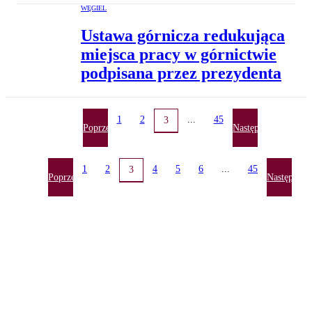
WĘGIEL
Ustawa górnicza redukująca
miejsca pracy w górnictwie
podpisana przez prezydenta
1
2
...
45
3
Poprzednia
Następna
1
2
4
5
6
...
45
3
Poprzednia
Następna