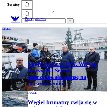
Serwisy
E
nergianews
WĘGIEL
W cieniu awantury o wizytę marszałka
Sejmu, rozmowy w JSW postępują
WĘGIEL
Nagły zwrot w JSW. Wizyta
marszałka Sejmu
pokrzyżowała szansę na
porozumienie?
WĘGIEL
Węgiel brunatny zwija się w