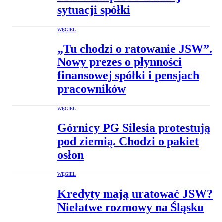
sytuacji spółki
WĘGIEL
„Tu chodzi o ratowanie JSW”.
Nowy prezes o płynności
finansowej spółki i pensjach
pracowników
WĘGIEL
Górnicy PG Silesia protestują
pod ziemią. Chodzi o pakiet
osłon
WĘGIEL
Kredyty mają uratować JSW?
Niełatwe rozmowy na Śląsku