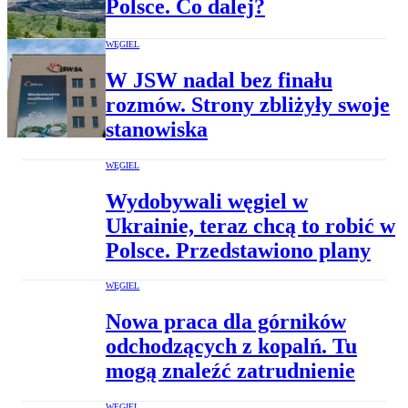
Polsce. Co dalej?
WĘGIEL
W JSW nadal bez finału
rozmów. Strony zbliżyły swoje
stanowiska
WĘGIEL
Wydobywali węgiel w
Ukrainie, teraz chcą to robić w
Polsce. Przedstawiono plany
WĘGIEL
Nowa praca dla górników
odchodzących z kopalń. Tu
mogą znaleźć zatrudnienie
WĘGIEL