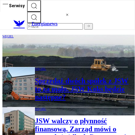
Serwisy
E
nergianews
WĘGIEL
Wojna na Bliskim Wschodzie otwiera
szansę dla węgla
WĘGIEL
Sprzedaż dwóch spółek z JSW
to za mało. JSW Koks będzie
następne?
WĘGIEL
JSW walczy o płynność
finansową. Zarząd mówi o