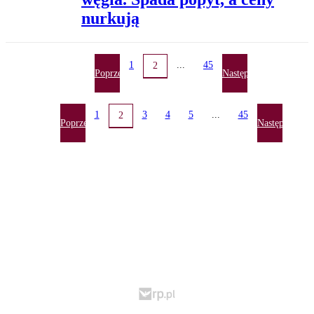
nurkują
1
...
45
2
Poprzednia
Następna
1
3
4
5
...
45
2
Poprzednia
Następna