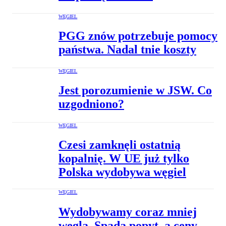
WĘGIEL
PGG znów potrzebuje pomocy
państwa. Nadal tnie koszty
WĘGIEL
Jest porozumienie w JSW. Co
uzgodniono?
WĘGIEL
Czesi zamknęli ostatnią
kopalnię. W UE już tylko
Polska wydobywa węgiel
WĘGIEL
Wydobywamy coraz mniej
węgla. Spada popyt, a ceny