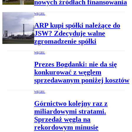
nowych źródłach finansowania
WĘGIEL
ARP kupi spółki należące do
JSW? Zdecyduje walne
zgromadzenie spółki
WĘGIEL
Prezes Bogdanki: nie da się
konkurować z węglem
sprzedawanym poniżej kosztów
WĘGIEL
Górnictwo kolejny raz z
miliardowymi stratami.
Sprzedaż węgla na
rekordowym minusie