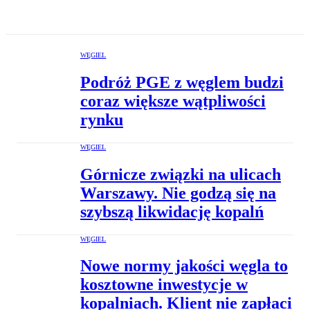
WĘGIEL
Podróż PGE z węglem budzi
coraz większe wątpliwości
rynku
WĘGIEL
Górnicze związki na ulicach
Warszawy. Nie godzą się na
szybszą likwidację kopalń
WĘGIEL
Nowe normy jakości węgla to
kosztowne inwestycje w
kopalniach. Klient nie zapłaci