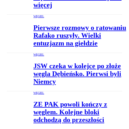
więcej
WĘGIEL
Pierwsze rozmowy o ratowaniu
Rafako ruszyły. Wielki
entuzjazm na giełdzie
WĘGIEL
JSW czeka w kolejce po złoże
węgla Dębieńsko. Pierwsi byli
Niemcy
WĘGIEL
ZE PAK powoli kończy z
węglem. Kolejne bloki
odchodzą do przeszłości