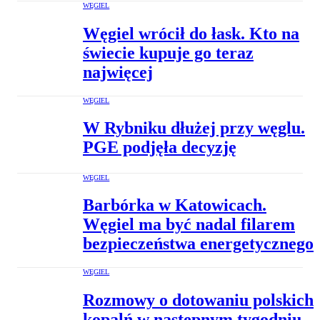
WĘGIEL
Węgiel wrócił do łask. Kto na
świecie kupuje go teraz
najwięcej
WĘGIEL
W Rybniku dłużej przy węglu.
PGE podjęła decyzję
WĘGIEL
Barbórka w Katowicach.
Węgiel ma być nadal filarem
bezpieczeństwa energetycznego
WĘGIEL
Rozmowy o dotowaniu polskich
kopalń w następnym tygodniu