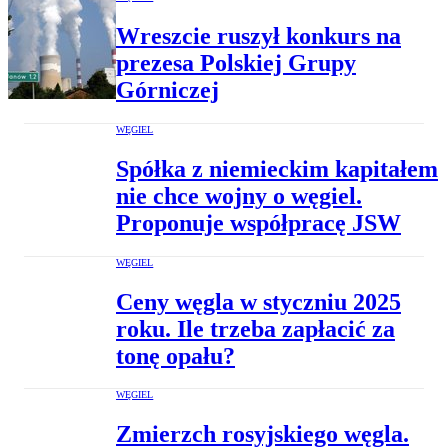
Wreszcie ruszył konkurs na
prezesa Polskiej Grupy
Górniczej
WĘGIEL
Spółka z niemieckim kapitałem
nie chce wojny o węgiel.
Proponuje współpracę JSW
WĘGIEL
Ceny węgla w styczniu 2025
roku. Ile trzeba zapłacić za
tonę opału?
WĘGIEL
Zmierzch rosyjskiego węgla.