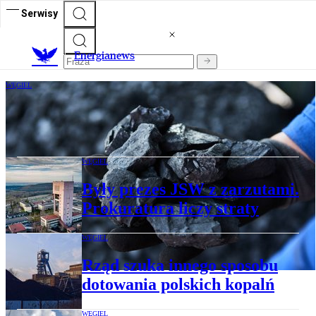
Serwisy
E
nergianews
WĘGIEL
Na światowych rynkach węgla spadki.
Polska nie jest wyjątkiem
WĘGIEL
Były prezes JSW z zarzutami.
Prokuratura liczy straty
WĘGIEL
Rząd szuka innego sposobu
dotowania polskich kopalń
WĘGIEL