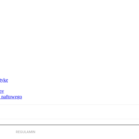
ktykę
ny
u naftowego
REGULAMIN