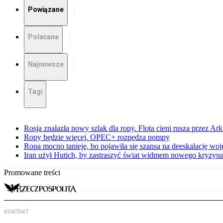
Powiązane
Polecane
Najnowsze
Tagi
Rosja znalazła nowy szlak dla ropy. Flota cieni rusza przez Ar
Ropy będzie więcej. OPEC+ rozpędza pompy
Ropa mocno tanieje, bo pojawiła się szansa na deeskalację woj
Iran użył Hutich, by zastraszyć świat widmem nowego kryzys
Promowane treści
KONTAKT