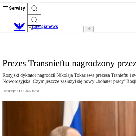
Serwisy
E
nergianews
Prezes Transnieftu nagrodzony prz
Rosyjski dyktator nagrodził Nikołaja Tokariewa prezesa Tranieftu i 
Noworosyjska. Czym jeszcze zasłużył się nowy „bohater pracy’ Rosj
Publikacja:
14.11.2025 16:58