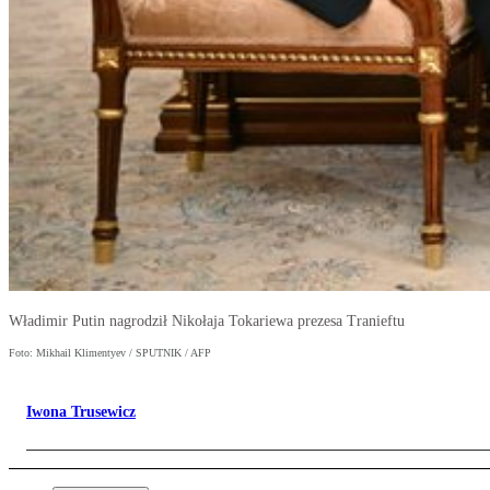
Władimir Putin nagrodził Nikołaja Tokariewa prezesa Tranieftu
Foto: Mikhail Klimentyev / SPUTNIK / AFP
Iwona Trusewicz