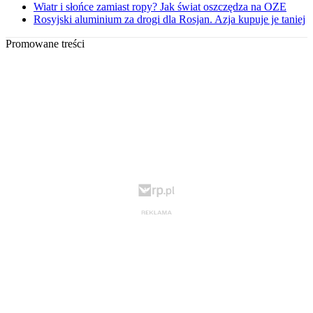
Wiatr i słońce zamiast ropy? Jak świat oszczędza na OZE
Rosyjski aluminium za drogi dla Rosjan. Azja kupuje je taniej
Promowane treści