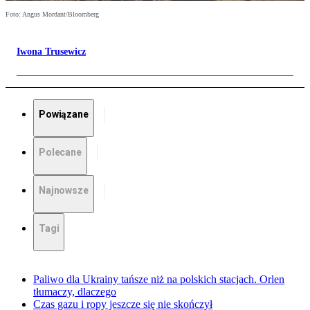
Foto: Angus Mordant/Bloomberg
Iwona Trusewicz
Powiązane
Polecane
Najnowsze
Tagi
Paliwo dla Ukrainy tańsze niż na polskich stacjach. Orlen
tłumaczy, dlaczego
Czas gazu i ropy jeszcze się nie skończył