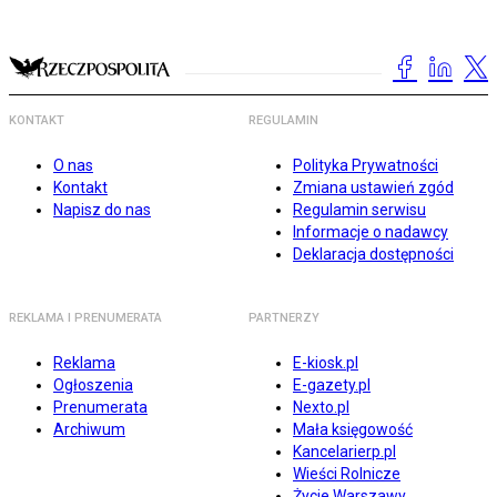
KONTAKT
REGULAMIN
O nas
Polityka Prywatności
Kontakt
Zmiana ustawień zgód
Napisz do nas
Regulamin serwisu
Informacje o nadawcy
Deklaracja dostępności
REKLAMA I PRENUMERATA
PARTNERZY
Reklama
E-kiosk.pl
Ogłoszenia
E-gazety.pl
Prenumerata
Nexto.pl
Archiwum
Mała księgowość
Kancelarierp.pl
Wieści Rolnicze
Życie Warszawy