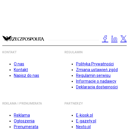
KONTAKT
REGULAMIN
O nas
Polityka Prywatności
Kontakt
Zmiana ustawień zgód
Napisz do nas
Regulamin serwisu
Informacje o nadawcy
Deklaracja dostępności
REKLAMA I PRENUMERATA
PARTNERZY
Reklama
E-kiosk.pl
Ogłoszenia
E-gazety.pl
Prenumerata
Nexto.pl