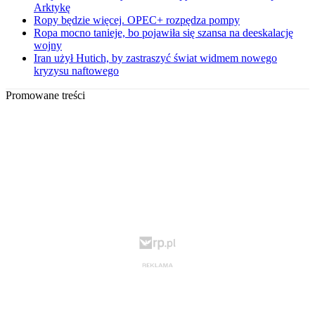
Arktykę
Ropy będzie więcej. OPEC+ rozpędza pompy
Ropa mocno tanieje, bo pojawiła się szansa na deeskalację
wojny
Iran użył Hutich, by zastraszyć świat widmem nowego
kryzysu naftowego
Promowane treści