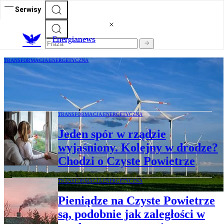
Serwisy
E
nergianews
TRANSFORMACJA ENERGETYCZNA
Polacy zmieniają zdanie o polityce
klimatycznej UE. Nowy sondaż zaskakuje
TRANSFORMACJA ENERGETYCZNA
Jeden spór w rządzie
wyjaśniony. Kolejny w drodze?
Chodzi o Czyste Powietrze
TRANSFORMACJA ENERGETYCZNA
Pieniądze na Czyste Powietrze
są, podobnie jak zaległości w