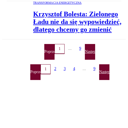
TRANSFORMACJA ENERGETYCZNA
Krzysztof Bolesta: Zielonego
Ładu nie da się wypowiedzieć,
dlatego chcemy go zmienić
...
9
1
Poprzednia
Następna
2
3
4
...
9
1
Poprzednia
Następna