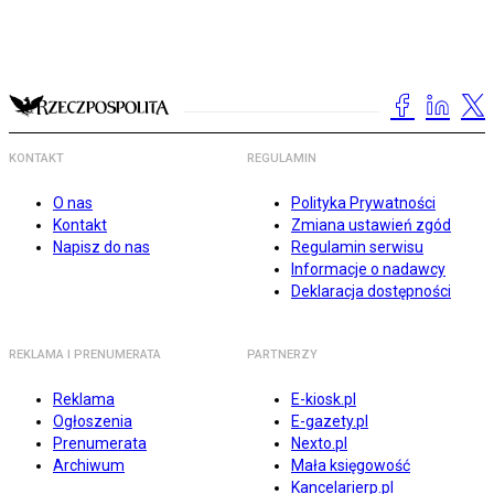
KONTAKT
REGULAMIN
O nas
Polityka Prywatności
Kontakt
Zmiana ustawień zgód
Napisz do nas
Regulamin serwisu
Informacje o nadawcy
Deklaracja dostępności
REKLAMA I PRENUMERATA
PARTNERZY
Reklama
E-kiosk.pl
Ogłoszenia
E-gazety.pl
Prenumerata
Nexto.pl
Archiwum
Mała księgowość
Kancelarierp.pl