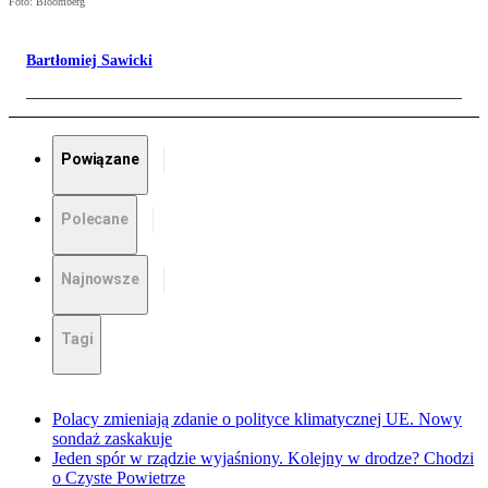
Foto: Bloomberg
Bartłomiej Sawicki
Powiązane
Polecane
Najnowsze
Tagi
Polacy zmieniają zdanie o polityce klimatycznej UE. Nowy
sondaż zaskakuje
Jeden spór w rządzie wyjaśniony. Kolejny w drodze? Chodzi
o Czyste Powietrze