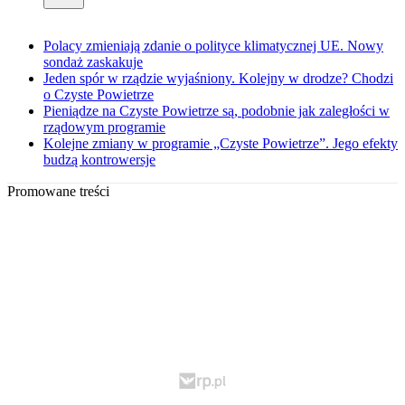
Polacy zmieniają zdanie o polityce klimatycznej UE. Nowy
sondaż zaskakuje
Jeden spór w rządzie wyjaśniony. Kolejny w drodze? Chodzi
o Czyste Powietrze
Pieniądze na Czyste Powietrze są, podobnie jak zaległości w
rządowym programie
Kolejne zmiany w programie „Czyste Powietrze”. Jego efekty
budzą kontrowersje
Promowane treści