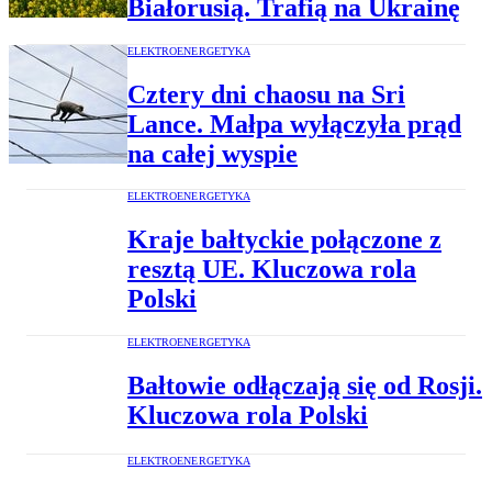
Białorusią. Trafią na Ukrainę
ELEKTROENERGETYKA
Cztery dni chaosu na Sri
Lance. Małpa wyłączyła prąd
na całej wyspie
ELEKTROENERGETYKA
Kraje bałtyckie połączone z
resztą UE. Kluczowa rola
Polski
ELEKTROENERGETYKA
Bałtowie odłączają się od Rosji.
Kluczowa rola Polski
ELEKTROENERGETYKA