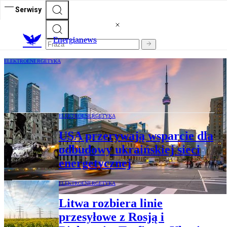
Serwisy
E
nergianews
ELEKTROENERGETYKA
Premier Ontario grozi USA odcięciem
prądu. „Dostaną podwójny cios”
ELEKTROENERGETYKA
USA przerywają wsparcie dla
odbudowy ukraińskiej sieci
energetycznej
ELEKTROENERGETYKA
Litwa rozbiera linie
przesyłowe z Rosją i