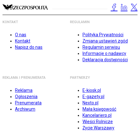
KONTAKT
REGULAMIN
O nas
Polityka Prywatności
Kontakt
Zmiana ustawień zgód
Napisz do nas
Regulamin serwisu
Informacje o nadawcy
Deklaracja dostępności
REKLAMA I PRENUMERATA
PARTNERZY
Reklama
E-kiosk.pl
Ogłoszenia
E-gazety.pl
Prenumerata
Nexto.pl
Archiwum
Mała księgowość
Kancelarierp.pl
Wieści Rolnicze
Życie Warszawy