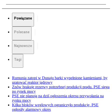
Powiązane
Polecane
Najnowsze
Tagi
Rumunia zatopi w Dunaju barki wypełnione kamieniami, by
uratować reaktor jądrowy
Znów brakuje rezerwy potrzebnej produkcji prądu. PSE sięga
po rynek mocy
PSE nie planują na dziś ogłoszenia okresu przywołania na
rynku mocy
Kilka bloków węglowych ograniczyło produkcję. PSE
ogłosiły alarmowy okres