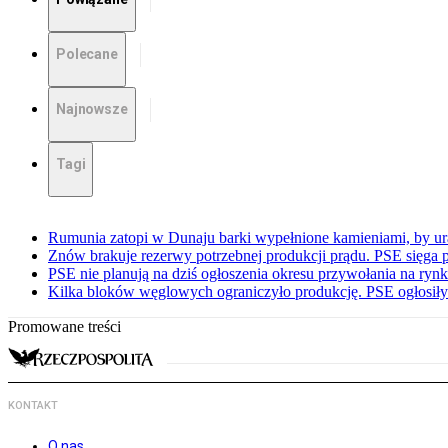
Polecane
Najnowsze
Tagi
Rumunia zatopi w Dunaju barki wypełnione kamieniami, by ur
Znów brakuje rezerwy potrzebnej produkcji prądu. PSE sięga
PSE nie planują na dziś ogłoszenia okresu przywołania na ry
Kilka bloków węglowych ograniczyło produkcję. PSE ogłosił
Promowane treści
KONTAKT
O nas