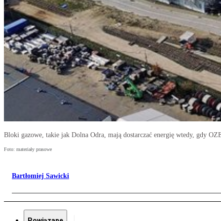
Bloki gazowe, takie jak Dolna Odra, mają dostarczać energię wtedy, gdy OZE
Foto: materiały prasowe
Bartłomiej Sawicki
Powiązane