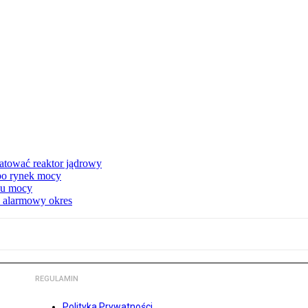
atować reaktor jądrowy
 po rynek mocy
nku mocy
y alarmowy okres
REGULAMIN
Polityka Prywatności