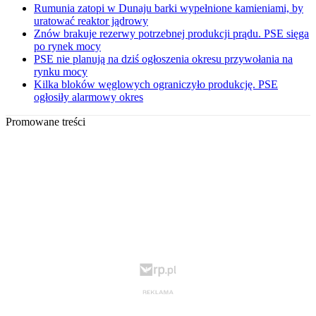
Rumunia zatopi w Dunaju barki wypełnione kamieniami, by
uratować reaktor jądrowy
Znów brakuje rezerwy potrzebnej produkcji prądu. PSE sięga
po rynek mocy
PSE nie planują na dziś ogłoszenia okresu przywołania na
rynku mocy
Kilka bloków węglowych ograniczyło produkcję. PSE
ogłosiły alarmowy okres
Promowane treści