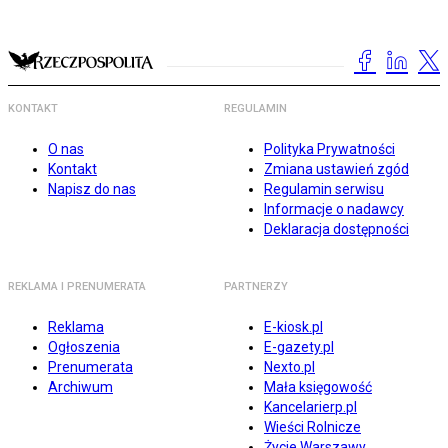
KONTAKT
REGULAMIN
O nas
Polityka Prywatności
Kontakt
Zmiana ustawień zgód
Napisz do nas
Regulamin serwisu
Informacje o nadawcy
Deklaracja dostępności
REKLAMA I PRENUMERATA
PARTNERZY
Reklama
E-kiosk.pl
Ogłoszenia
E-gazety.pl
Prenumerata
Nexto.pl
Archiwum
Mała księgowość
Kancelarierp.pl
Wieści Rolnicze
Życie Warszawy