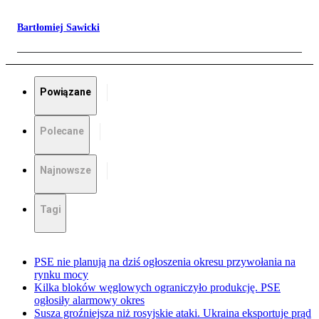
Bartłomiej Sawicki
Powiązane
Polecane
Najnowsze
Tagi
PSE nie planują na dziś ogłoszenia okresu przywołania na
rynku mocy
Kilka bloków węglowych ograniczyło produkcję. PSE
ogłosiły alarmowy okres
Susza groźniejsza niż rosyjskie ataki. Ukraina eksportuje prąd