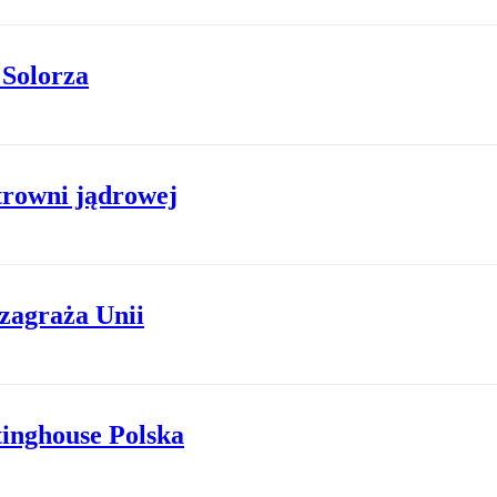
 Solorza
trowni jądrowej
zagraża Unii
tinghouse Polska