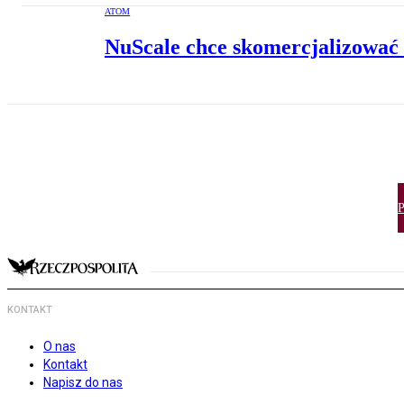
ATOM
NuScale chce skomercjalizować
P
KONTAKT
O nas
Kontakt
Napisz do nas