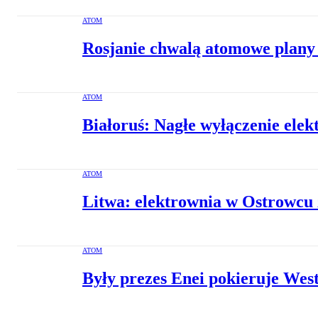
ATOM
Rosjanie chwalą atomowe plany
ATOM
Białoruś: Nagłe wyłączenie elek
ATOM
Litwa: elektrownia w Ostrowcu 
ATOM
Były prezes Enei pokieruje Wes