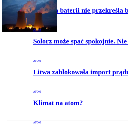
Fabryka baterii nie przekreśla
ATOM
Solorz może spać spokojnie. Ni
ATOM
Litwa zablokowała import prądu
ATOM
Klimat na atom?
ATOM