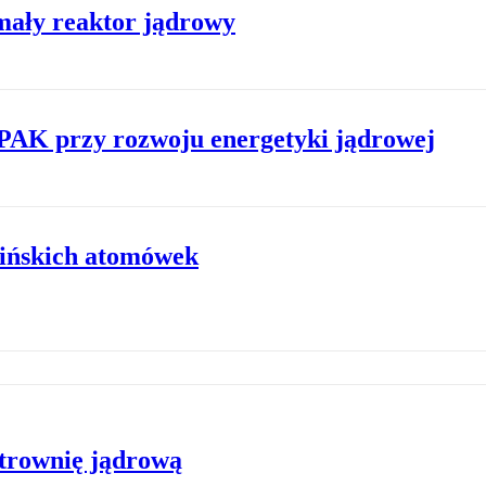
mały reaktor jądrowy
PAK przy rozwoju energetyki jądrowej
ińskich atomówek
ktrownię jądrową