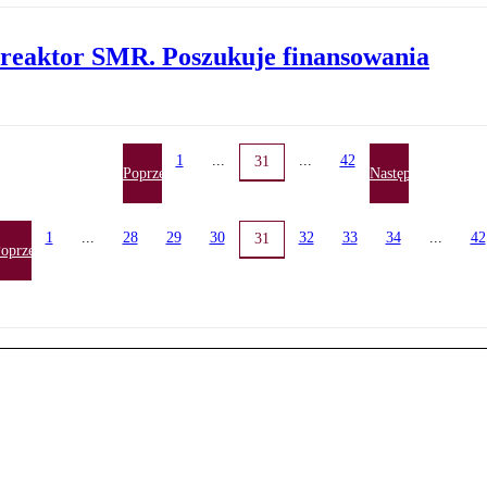
 reaktor SMR. Poszukuje finansowania
1
...
...
42
31
Poprzednia
Następna
1
...
28
29
30
32
33
34
...
42
31
oprzednia