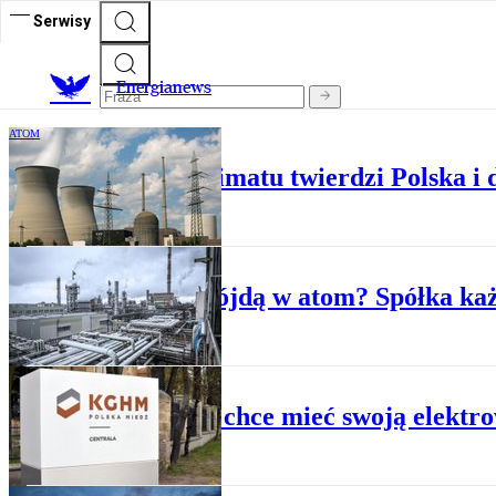
Serwisy
E
nergianews
ATOM
Atom dobry dla klimatu twierdzi Polska i 
ATOM
Azoty pójdą w atom? Spółka każ
ATOM
KGHM chce mieć swoją elektr
ATOM