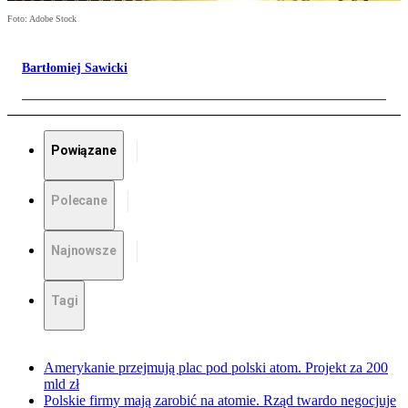
Foto: Adobe Stock
Bartłomiej Sawicki
Powiązane
Polecane
Najnowsze
Tagi
Amerykanie przejmują plac pod polski atom. Projekt za 200
mld zł
Polskie firmy mają zarobić na atomie. Rząd twardo negocjuje