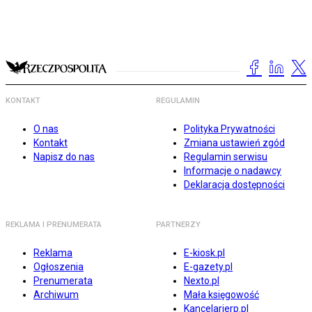
KONTAKT
REGULAMIN
O nas
Polityka Prywatności
Kontakt
Zmiana ustawień zgód
Napisz do nas
Regulamin serwisu
Informacje o nadawcy
Deklaracja dostępności
REKLAMA I PRENUMERATA
PARTNERZY
Reklama
E-kiosk.pl
Ogłoszenia
E-gazety.pl
Prenumerata
Nexto.pl
Archiwum
Mała księgowość
Kancelarierp.pl