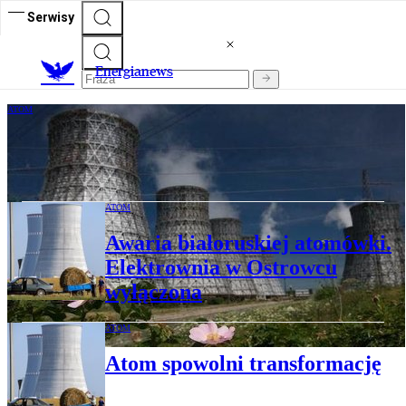
Serwisy
E
nergianews
ATOM
Rosja nie zarobi już na atomie z Ukrainy
ATOM
Awaria białoruskiej atomówki.
Elektrownia w Ostrowcu
wyłączona
ATOM
Atom spowolni transformację