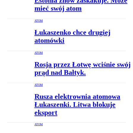
Estonia znów zaskakuje. Może
mieć swój atom
ATOM
Łukaszenko chce drugiej
atomówki
ATOM
Rosja przez Łotwę wciśnie swój
prąd nad Bałtyk.
ATOM
Rusza elektrownia atomowa
Łukaszenki. Litwa blokuje
eksport
ATOM