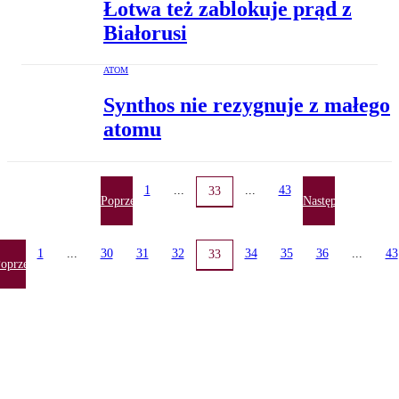
Łotwa też zablokuje prąd z
Białorusi
ATOM
Synthos nie rezygnuje z małego
atomu
1
...
...
43
33
Poprzednia
Następna
1
...
30
31
32
34
35
36
...
43
33
oprzednia