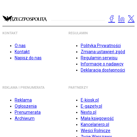
KONTAKT
REGULAMIN
O nas
Polityka Prywatności
Kontakt
Zmiana ustawień zgód
Napisz do nas
Regulamin serwisu
Informacje o nadawcy
Deklaracja dostępności
REKLAMA I PRENUMERATA
PARTNERZY
Reklama
E-kiosk.pl
Ogłoszenia
E-gazety.pl
Prenumerata
Nexto.pl
Archiwum
Mała księgowość
Kancelarierp.pl
Wieści Rolnicze
Życie Warszawy