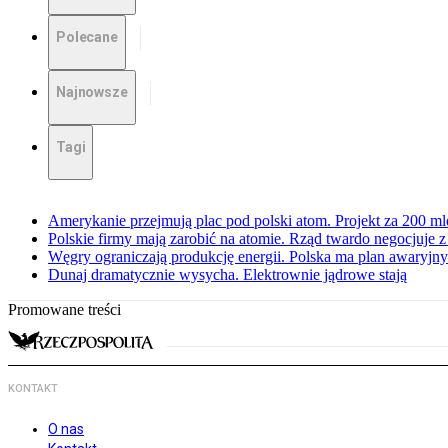
Polecane
Najnowsze
Tagi
Amerykanie przejmują plac pod polski atom. Projekt za 200 ml
Polskie firmy mają zarobić na atomie. Rząd twardo negocjuje
Węgry ograniczają produkcję energii. Polska ma plan awaryjny.
Dunaj dramatycznie wysycha. Elektrownie jądrowe stają
Promowane treści
KONTAKT
O nas