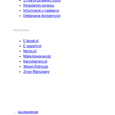
Zmiana ustawień zgód
Regulamin serwisu
Informacje o nadawcy
Deklaracja dostępności
PARTNERZY
E-kiosk.pl
E-gazety.pl
Nexto.pl
Mała księgowość
Kancelarierp.pl
Wieści Rolnicze
Życie Warszawy
KALENDARIUM