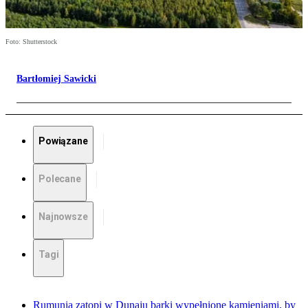
Foto: Shutterstock
Bartłomiej Sawicki
Powiązane
Polecane
Najnowsze
Tagi
Rumunia zatopi w Dunaju barki wypełnione kamieniami, by