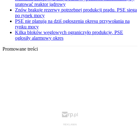
uratować reaktor jądrowy
Znów brakuje rezerwy potrzebnej produkcji prądu. PSE sięga
po rynek mocy
PSE nie planują na dziś ogłoszenia okresu przywołania na
rynku mocy
Kilka bloków węglowych ograniczyło produkcję. PSE
ogłosiły alarmowy okres
Promowane treści