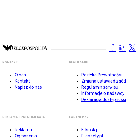
KONTAKT
REGULAMIN
O nas
Polityka Prywatności
Kontakt
Zmiana ustawień zgód
Napisz do nas
Regulamin serwisu
Informacje o nadawcy
Deklaracja dostępności
REKLAMA I PRENUMERATA
PARTNERZY
Reklama
E-kiosk.pl
Ogłoszenia
E-gazety.pl