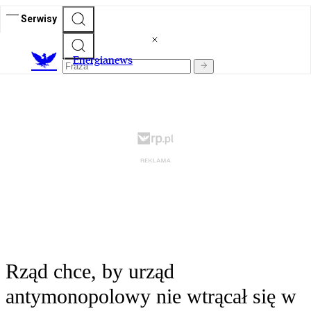
Serwisy
E
nergianews
Rząd chce, by urząd
antymonopolowy nie wtrącał się w