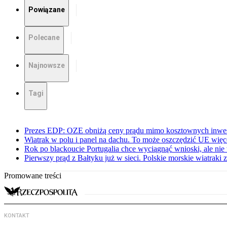
Powiązane
Polecane
Najnowsze
Tagi
Prezes EDP: OZE obniżą ceny prądu mimo kosztownych inwes
Wiatrak w polu i panel na dachu. To może oszczędzić UE więce
Rok po blackoucie Portugalia chce wyciągnąć wnioski, ale ni
Pierwszy prąd z Bałtyku już w sieci. Polskie morskie wiatraki z
Promowane treści
KONTAKT