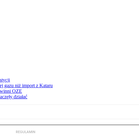
tycji
j gazu niż import z Kataru
e winni OZE
aczęły działać
REGULAMIN