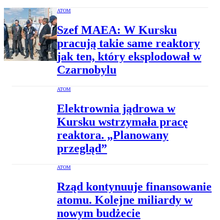
ATOM
Szef MAEA: W Kursku
pracują takie same reaktory
jak ten, który eksplodował w
Czarnobylu
ATOM
Elektrownia jądrowa w
Kursku wstrzymała pracę
reaktora. „Planowany
przegląd”
ATOM
Rząd kontynuuje finansowanie
atomu. Kolejne miliardy w
nowym budżecie