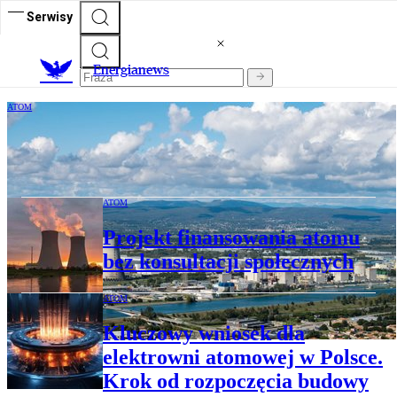
Serwisy
E
nergianews
ATOM
Rząd przyjął projekt ustawy o miliardach
na realizację elektrowni jądrowej
ATOM
Projekt finansowania atomu
bez konsultacji społecznych
ATOM
Kluczowy wniosek dla
elektrowni atomowej w Polsce.
Krok od rozpoczęcia budowy