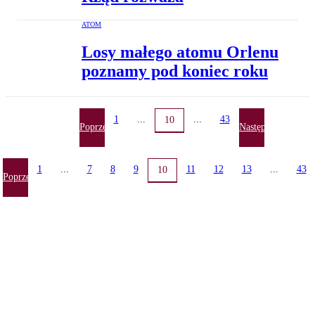
ATOM
Losy małego atomu Orlenu
poznamy pod koniec roku
1
...
...
43
10
Poprzednia
Następna
1
...
7
8
9
11
12
13
...
43
10
Poprzednia