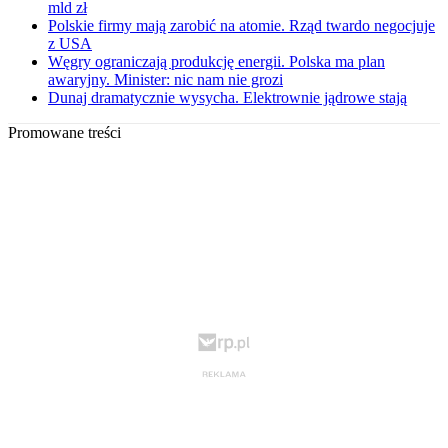
mld zł
Polskie firmy mają zarobić na atomie. Rząd twardo negocjuje
z USA
Węgry ograniczają produkcję energii. Polska ma plan
awaryjny. Minister: nic nam nie grozi
Dunaj dramatycznie wysycha. Elektrownie jądrowe stają
Promowane treści