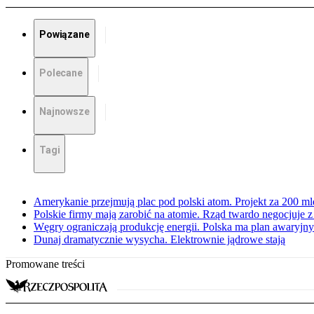
Powiązane
Polecane
Najnowsze
Tagi
Amerykanie przejmują plac pod polski atom. Projekt za 200 ml
Polskie firmy mają zarobić na atomie. Rząd twardo negocjuje
Węgry ograniczają produkcję energii. Polska ma plan awaryjny.
Dunaj dramatycznie wysycha. Elektrownie jądrowe stają
Promowane treści