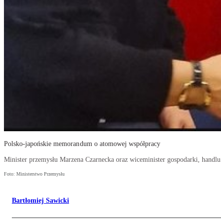
Polsko-japońskie memorandum o atomowej współpracy
Minister przemysłu Marzena Czarnecka oraz wiceminister gospodarki, handlu i
Foto: Ministerstwo Przemysłu
Bartłomiej Sawicki