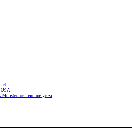
d zł
 z USA
 Minister: nic nam nie grozi