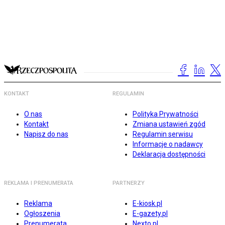
KONTAKT
REGULAMIN
O nas
Polityka Prywatności
Kontakt
Zmiana ustawień zgód
Napisz do nas
Regulamin serwisu
Informacje o nadawcy
Deklaracja dostępności
REKLAMA I PRENUMERATA
PARTNERZY
Reklama
E-kiosk.pl
Ogłoszenia
E-gazety.pl
Prenumerata
Nexto.pl