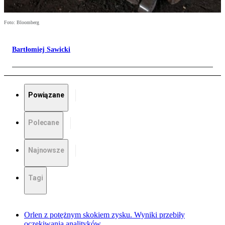
Foto: Bloomberg
Bartłomiej Sawicki
Powiązane
Polecane
Najnowsze
Tagi
Orlen z potężnym skokiem zysku. Wyniki przebiły
oczekiwania analityków