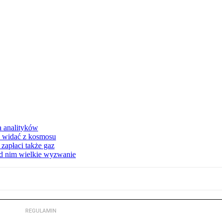
a analityków
d widać z kosmosu
apłaci także gaz
ed nim wielkie wyzwanie
REGULAMIN