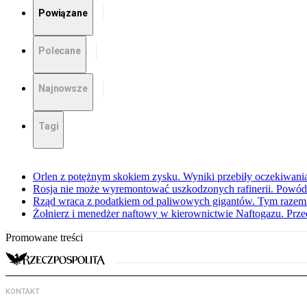
Powiązane
Polecane
Najnowsze
Tagi
Orlen z potężnym skokiem zysku. Wyniki przebiły oczekiwani
Rosja nie może wyremontować uszkodzonych rafinerii. Powó
Rząd wraca z podatkiem od paliwowych gigantów. Tym razem z
Żołnierz i menedżer naftowy w kierownictwie Naftogazu. Prz
Promowane treści
KONTAKT