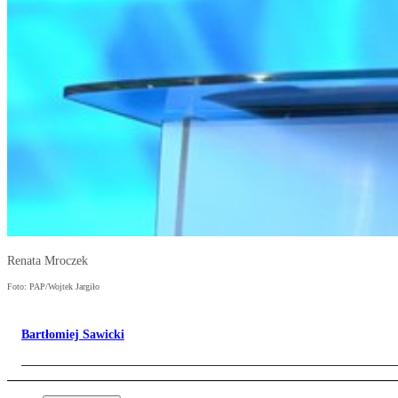
Renata Mroczek
Foto: PAP/Wojtek Jargiło
Bartłomiej Sawicki