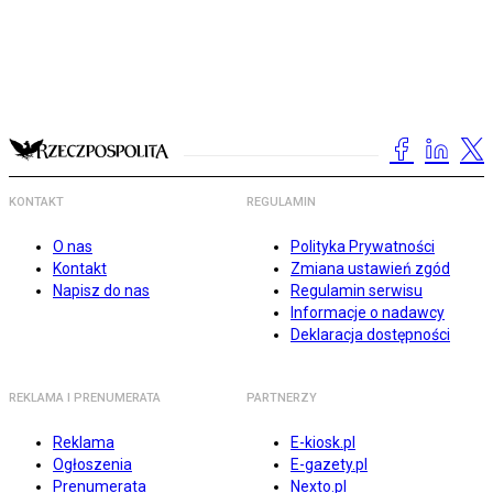
KONTAKT
REGULAMIN
O nas
Polityka Prywatności
Kontakt
Zmiana ustawień zgód
Napisz do nas
Regulamin serwisu
Informacje o nadawcy
Deklaracja dostępności
REKLAMA I PRENUMERATA
PARTNERZY
Reklama
E-kiosk.pl
Ogłoszenia
E-gazety.pl
Prenumerata
Nexto.pl