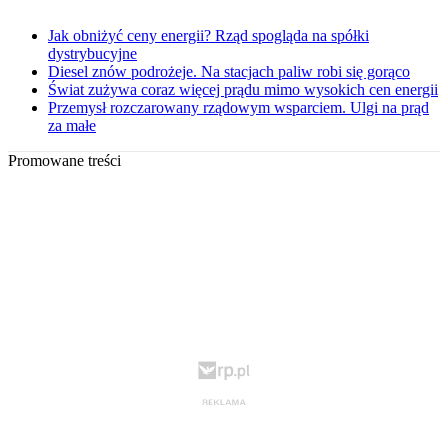
Jak obniżyć ceny energii? Rząd spogląda na spółki
dystrybucyjne
Diesel znów podrożeje. Na stacjach paliw robi się gorąco
Świat zużywa coraz więcej prądu mimo wysokich cen energii
Przemysł rozczarowany rządowym wsparciem. Ulgi na prąd
za małe
Promowane treści