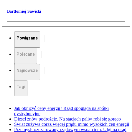
Bartłomiej Sawicki
Powiązane
Polecane
Najnowsze
Tagi
Jak obniżyć ceny energii? Rząd spogląda na spółki
dystrybucyjne
Diesel znów podrożeje. Na stacjach paliw robi się gorąco
Świat zużywa coraz więcej prądu mimo wysokich cen energii
Przemysł rozczarowany rządowym wsparciem. Ulgi na prąd