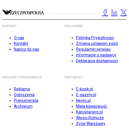
KONTAKT
REGULAMIN
O nas
Polityka Prywatności
Kontakt
Zmiana ustawień zgód
Napisz do nas
Regulamin serwisu
Informacje o nadawcy
Deklaracja dostępności
REKLAMA I PRENUMERATA
PARTNERZY
Reklama
E-kiosk.pl
Ogłoszenia
E-gazety.pl
Prenumerata
Nexto.pl
Archiwum
Mała księgowość
Kancelarierp.pl
Wieści Rolnicze
Życie Warszawy