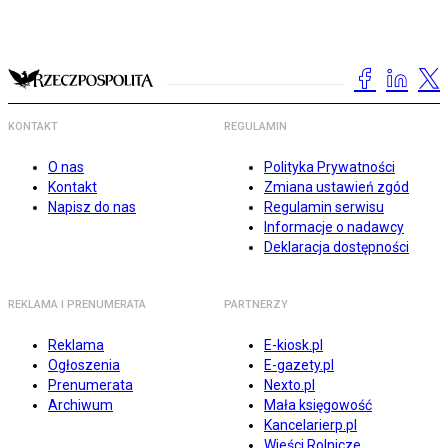
KONTAKT
REGULAMIN
O nas
Polityka Prywatności
Kontakt
Zmiana ustawień zgód
Napisz do nas
Regulamin serwisu
Informacje o nadawcy
Deklaracja dostępności
REKLAMA I PRENUMERATA
PARTNERZY
Reklama
E-kiosk.pl
Ogłoszenia
E-gazety.pl
Prenumerata
Nexto.pl
Archiwum
Mała księgowość
Kancelarierp.pl
Wieści Rolnicze