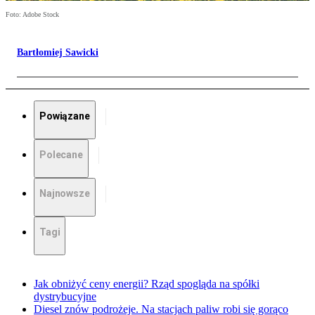
Foto: Adobe Stock
Bartłomiej Sawicki
Powiązane
Polecane
Najnowsze
Tagi
Jak obniżyć ceny energii? Rząd spogląda na spółki
dystrybucyjne
Diesel znów podrożeje. Na stacjach paliw robi się gorąco