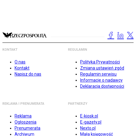
KONTAKT
REGULAMIN
O nas
Polityka Prywatności
Kontakt
Zmiana ustawień zgód
Napisz do nas
Regulamin serwisu
Informacje o nadawcy
Deklaracja dostępności
REKLAMA I PRENUMERATA
PARTNERZY
Reklama
E-kiosk.pl
Ogłoszenia
E-gazety.pl
Prenumerata
Nexto.pl
Archiwum
Mała księgowość