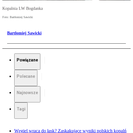
Kopalnia LW Bogdanka
Foto: Bartłomiej Sawicki
Bartłomiej Sawicki
Powiązane
Polecane
Najnowsze
Tagi
Węgiel wraca do łask? Zaskakujące wyniki polskich kopalń