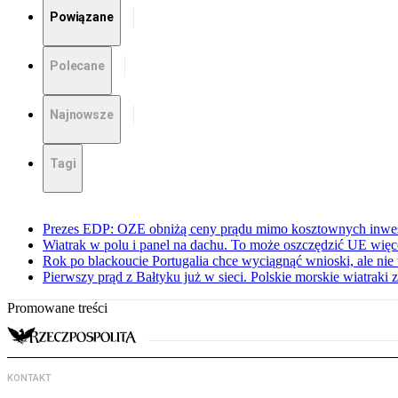
Powiązane
Polecane
Najnowsze
Tagi
Prezes EDP: OZE obniżą ceny prądu mimo kosztownych inwes
Wiatrak w polu i panel na dachu. To może oszczędzić UE więce
Rok po blackoucie Portugalia chce wyciągnąć wnioski, ale ni
Pierwszy prąd z Bałtyku już w sieci. Polskie morskie wiatraki z
Promowane treści
KONTAKT