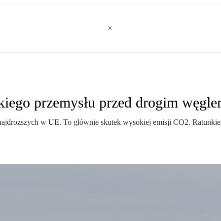
kiego przemysłu przed drogim węgl
ą z najdroższych w UE. To głównie skutek wysokiej emisji CO2. Ratunki