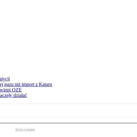
tycji
j gazu niż import z Kataru
e winni OZE
aczęły działać
REGULAMIN