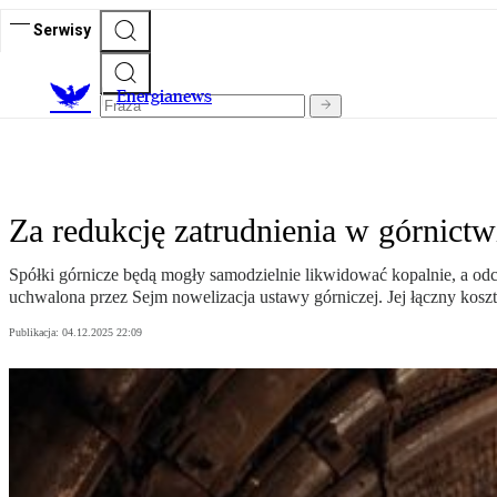
Serwisy
E
nergianews
Za redukcję zatrudnienia w górnictw
Spółki górnicze będą mogły samodzielnie likwidować kopalnie, a od
uchwalona przez Sejm nowelizacja ustawy górniczej. Jej łączny kosz
Publikacja:
04.12.2025 22:09