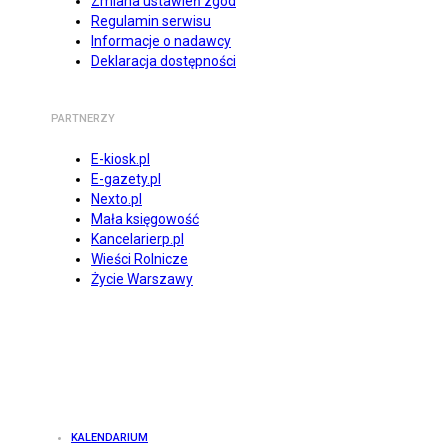
Zmiana ustawień zgód
Regulamin serwisu
Informacje o nadawcy
Deklaracja dostępności
PARTNERZY
E-kiosk.pl
E-gazety.pl
Nexto.pl
Mała księgowość
Kancelarierp.pl
Wieści Rolnicze
Życie Warszawy
KALENDARIUM