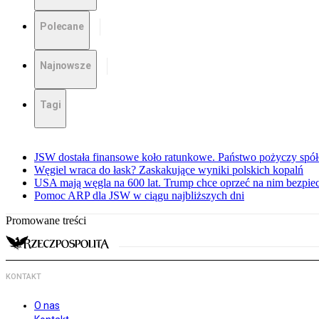
Polecane
Najnowsze
Tagi
JSW dostała finansowe koło ratunkowe. Państwo pożyczy spół
Węgiel wraca do łask? Zaskakujące wyniki polskich kopalń
USA mają węgla na 600 lat. Trump chce oprzeć na nim bezpie
Pomoc ARP dla JSW w ciągu najbliższych dni
Promowane treści
KONTAKT
O nas