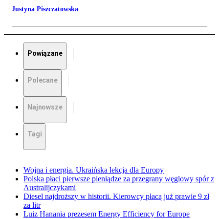
Justyna Piszczatowska
Powiązane
Polecane
Najnowsze
Tagi
Wojna i energia. Ukraińska lekcja dla Europy
Polska płaci pierwsze pieniądze za przegrany węglowy spór z
Australijczykami
Diesel najdroższy w historii. Kierowcy płacą już prawie 9 zł
za litr
Luiz Hanania prezesem Energy Efficiency for Europe