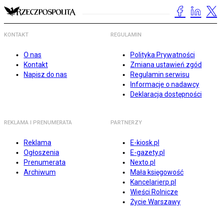
KONTAKT
REGULAMIN
O nas
Polityka Prywatności
Kontakt
Zmiana ustawień zgód
Napisz do nas
Regulamin serwisu
Informacje o nadawcy
Deklaracja dostępności
REKLAMA I PRENUMERATA
PARTNERZY
Reklama
E-kiosk.pl
Ogłoszenia
E-gazety.pl
Prenumerata
Nexto.pl
Archiwum
Mała księgowość
Kancelarierp.pl
Wieści Rolnicze
Życie Warszawy