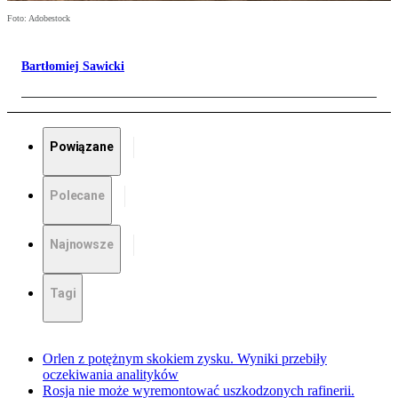
Foto: Adobestock
Bartłomiej Sawicki
Powiązane
Polecane
Najnowsze
Tagi
Orlen z potężnym skokiem zysku. Wyniki przebiły
oczekiwania analityków
Rosja nie może wyremontować uszkodzonych rafinerii.