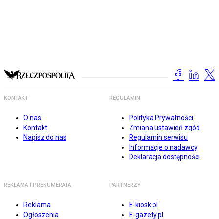
KONTAKT
REGULAMIN
O nas
Polityka Prywatności
Kontakt
Zmiana ustawień zgód
Napisz do nas
Regulamin serwisu
Informacje o nadawcy
Deklaracja dostępności
REKLAMA I PRENUMERATA
PARTNERZY
Reklama
E-kiosk.pl
Ogłoszenia
E-gazety.pl