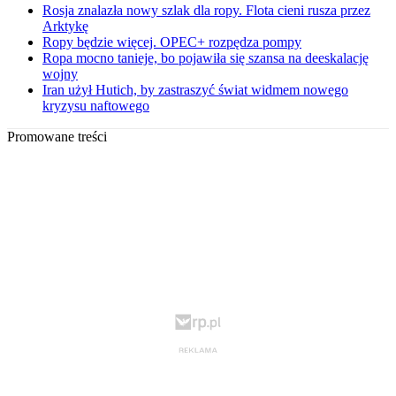
Rosja znalazła nowy szlak dla ropy. Flota cieni rusza przez
Arktykę
Ropy będzie więcej. OPEC+ rozpędza pompy
Ropa mocno tanieje, bo pojawiła się szansa na deeskalację
wojny
Iran użył Hutich, by zastraszyć świat widmem nowego
kryzysu naftowego
Promowane treści