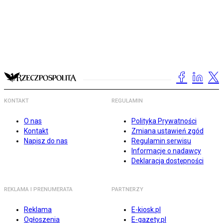
KONTAKT
REGULAMIN
O nas
Polityka Prywatności
Kontakt
Zmiana ustawień zgód
Napisz do nas
Regulamin serwisu
Informacje o nadawcy
Deklaracja dostępności
REKLAMA I PRENUMERATA
PARTNERZY
Reklama
E-kiosk.pl
Ogłoszenia
E-gazety.pl