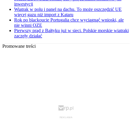
inwestycji
Wiatrak w polu i panel na dachu. To może oszczędzić UE
więcej gazu niż import z Kataru
Rok po blackoucie Portugalia chce wyciągnąć wnioski, ale
nie winni OZE
Pierwszy prąd z Bałtyku już w sieci. Polskie morskie wiatraki
zaczęły działać
Promowane treści