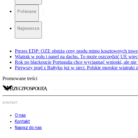
Polecane
Najnowsze
Prezes EDP: OZE obniżą ceny prądu mimo kosztownych inwes
Wiatrak w polu i panel na dachu. To może oszczędzić UE więce
Rok po blackoucie Portugalia chce wyciągnąć wnioski, ale ni
Pierwszy prąd z Bałtyku już w sieci. Polskie morskie wiatraki z
Promowane treści
KONTAKT
O nas
Kontakt
Napisz do nas