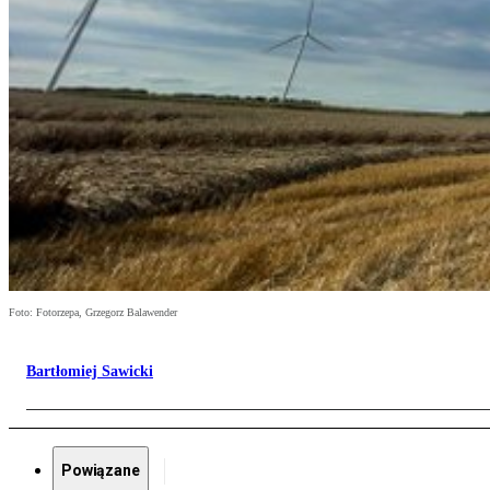
Foto: Fotorzepa, Grzegorz Balawender
Bartłomiej Sawicki
Powiązane