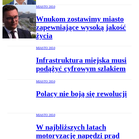
MIASTO 2050
Wnukom zostawimy miasto
zapewniające wysoką jakość
życia
MIASTO 2050
Infrastruktura miejska musi
podążyć cyfrowym szlakiem
MIASTO 2050
Polacy nie boją się rewolucji
MIASTO 2050
W najbliższych latach
motoryzację napędzi prąd