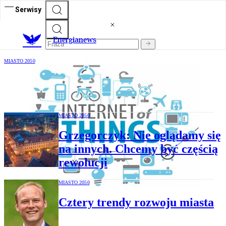
Serwisy
E
nergianews
MIASTO 2050
Internet rzeczy, 5G nie tylko w
komórkach: sporo nauki przed nami
MIASTO 2050
Grzegorczyk: Nie oglądamy się
na innych. Chcemy być częścią
rewolucji
MIASTO 2050
Cztery trendy rozwoju miasta