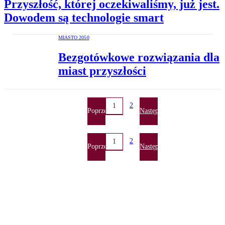
Przyszłość, której oczekiwaliśmy, już jest.
Dowodem są technologie smart
MIASTO 2050
Bezgotówkowe rozwiązania dla
miast przyszłości
2
1
Poprzednia
Następna
2
1
Poprzednia
Następna