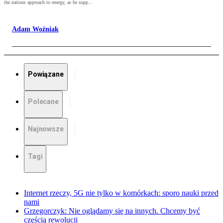
the nations approach to energy, as he supp...
Adam Woźniak
Powiązane
Polecane
Najnowsze
Tagi
Internet rzeczy, 5G nie tylko w komórkach: sporo nauki przed
nami
Grzegorczyk: Nie oglądamy się na innych. Chcemy być
częścią rewolucji