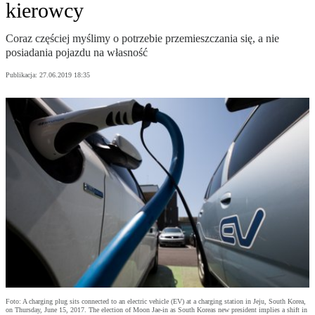
kierowcy
Coraz częściej myślimy o potrzebie przemieszczania się, a nie
posiadania pojazdu na własność
Publikacja:
27.06.2019 18:35
Foto: A charging plug sits connected to an electric vehicle (EV) at a charging station in Jeju, South Korea,
on Thursday, June 15, 2017. The election of Moon Jae-in as South Koreas new president implies a shift in