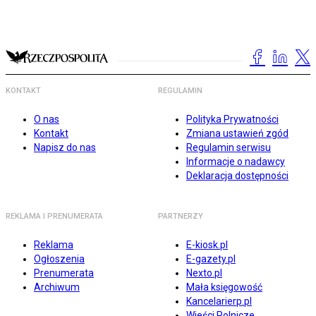
KONTAKT
REGULAMIN
O nas
Polityka Prywatności
Kontakt
Zmiana ustawień zgód
Napisz do nas
Regulamin serwisu
Informacje o nadawcy
Deklaracja dostępności
REKLAMA I PRENUMERATA
PARTNERZY
Reklama
E-kiosk.pl
Ogłoszenia
E-gazety.pl
Prenumerata
Nexto.pl
Archiwum
Mała księgowość
Kancelarierp.pl
Wieści Rolnicze