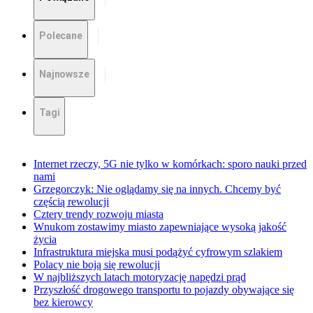
Polecane
Najnowsze
Tagi
Internet rzeczy, 5G nie tylko w komórkach: sporo nauki przed
nami
Grzegorczyk: Nie oglądamy się na innych. Chcemy być
częścią rewolucji
Cztery trendy rozwoju miasta
Wnukom zostawimy miasto zapewniające wysoką jakość
życia
Infrastruktura miejska musi podążyć cyfrowym szlakiem
Polacy nie boją się rewolucji
W najbliższych latach motoryzację napędzi prąd
Przyszłość drogowego transportu to pojazdy obywające się
bez kierowcy